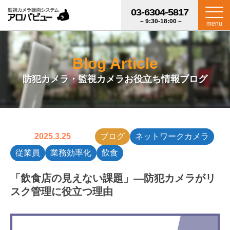
03-6304-5817
– 9:30-18:00 –
menu
Blog Article
防犯カメラ・監視カメラお役立ち情報ブログ
2025.3.25
ブログ
ネットワークカメラ
従業員
業務効率化
飲食
「飲食店の見えない課題」—防犯カメラがリ
スク管理に役立つ理由