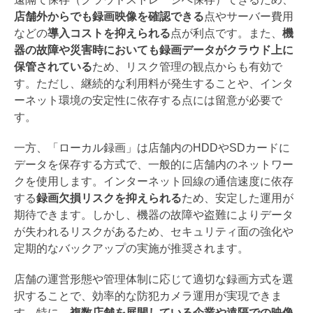
店舗外からでも録画映像を確認できる
点やサーバー費用
などの
導入コストを抑えられる
点が利点です。また、
機
器の故障や災害時においても録画データがクラウド上に
保管されている
ため、リスク管理の観点からも有効で
す。ただし、継続的な利用料が発生することや、インタ
ーネット環境の安定性に依存する点には留意が必要で
す。
一方、「ローカル録画」は店舗内のHDDやSDカードに
データを保存する方式で、一般的に店舗内のネットワー
クを使用します。インターネット回線の通信速度に依存
する
録画欠損リスクを抑えられる
ため、安定した運用が
期待できます。しかし、機器の故障や盗難によりデータ
が失われるリスクがあるため、セキュリティ面の強化や
定期的なバックアップの実施が推奨されます。
店舗の運営形態や管理体制に応じて適切な録画方式を選
択することで、効率的な防犯カメラ運用が実現できま
す。特に、
複数店舗を展開している企業や遠隔での映像