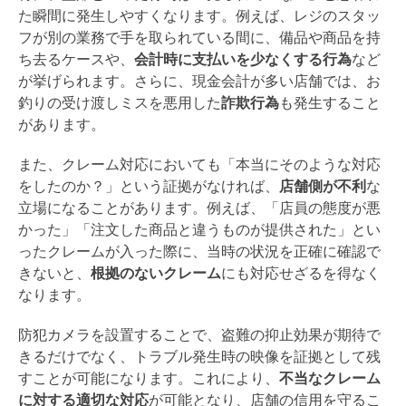
た瞬間に発生しやすくなります。例えば、レジのスタッ
フが別の業務で手を取られている間に、備品や商品を持
ち去るケースや、
会計時に支払いを少なくする行為
など
が挙げられます。さらに、現金会計が多い店舗では、お
釣りの受け渡しミスを悪用した
詐欺行為
も発生すること
があります。
また、クレーム対応においても「本当にそのような対応
をしたのか？」という証拠がなければ、
店舗側が不利
な
立場になることがあります。例えば、「店員の態度が悪
かった」「注文した商品と違うものが提供された」とい
ったクレームが入った際に、当時の状況を正確に確認で
きないと、
根拠のないクレーム
にも対応せざるを得なく
なります。
防犯カメラを設置することで、盗難の抑止効果が期待で
きるだけでなく、トラブル発生時の映像を証拠として残
すことが可能になります。これにより、
不当なクレーム
に対する適切な対応
が可能となり、店舗の信用を守るこ