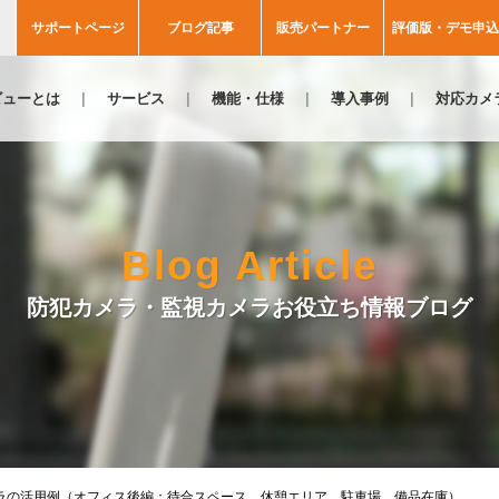
サポートページ
ブログ記事
販売パートナー
評価版・デモ申込
ビューとは
サービス
機能・仕様
導入事例
対応カメ
Blog Article
防犯カメラ・監視カメラお役立ち情報ブログ
ラの活用例（オフィス後編：待合スペース、休憩エリア、駐車場、備品在庫）