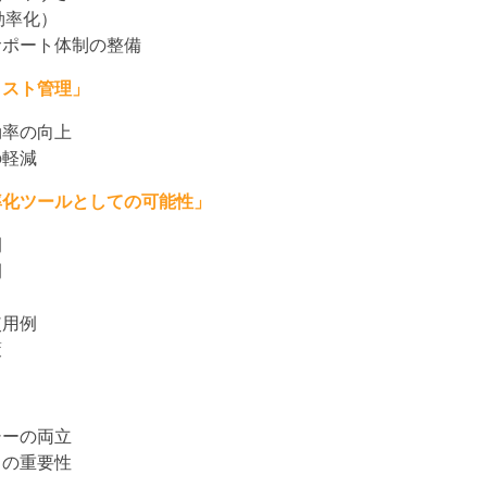
効率化）
とサポート体制の整備
コスト管理」
効率の向上
の軽減
率化ツールとしての可能性」
例
例
使用例
策
シーの両立
クの重要性