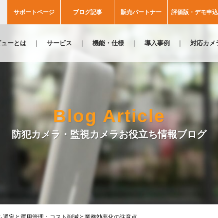
サポートページ
ブログ記事
販売パートナー
評価版・デモ申込
ビューとは
サービス
機能・仕様
導入事例
対応カメ
Blog Article
防犯カメラ・監視カメラお役立ち情報ブログ
ム選定と運用管理：コスト削減と業務効率化の注意点