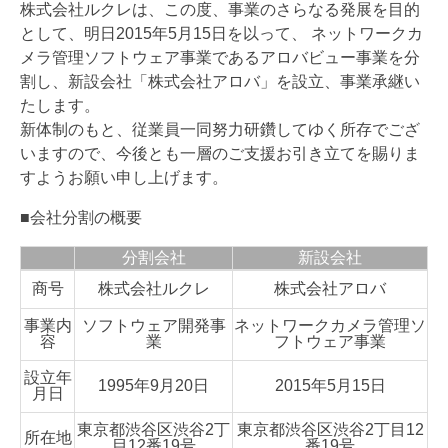
株式会社ルクレは、この度、事業のさらなる発展を目的
として、明日2015年5月15日を以って、 ネットワークカ
メラ管理ソフトウェア事業であるアロバビュー事業を分
割し、新設会社「株式会社アロバ」を設立、事業承継い
たします。
新体制のもと、従業員一同努力研鑽してゆく所存でござ
いますので、今後とも一層のご支援お引き立てを賜りま
すようお願い申し上げます。
■会社分割の概要
分割会社
新設会社
商号
株式会社ルクレ
株式会社アロバ
事業内
ソフトウェア開発事
ネットワークカメラ管理ソ
容
業
フトウェア事業
設立年
1995年9月20日
2015年5月15日
月日
東京都渋谷区渋谷2丁
東京都渋谷区渋谷2丁目12
所在地
目12番19号
番19号