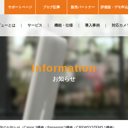
サポートページ
ブログ記事
販売パートナー
評価版・デモ申込
ビューとは
サービス
機能・仕様
導入事例
対応カメ
Information
お知らせ
のお知らせ（Canon 3機種／Panasonic2機種／CREWSYSTEMS 1機種）