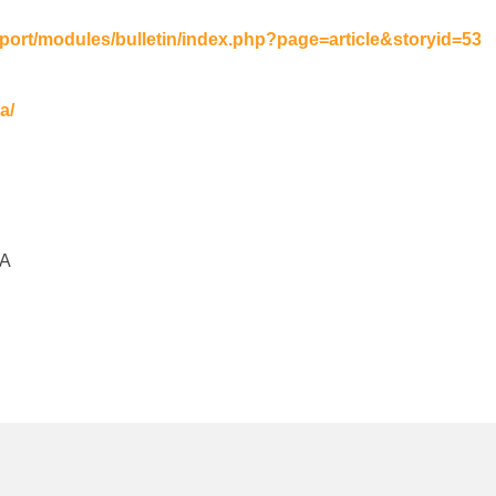
port/modules/bulletin/index.php?page=article&storyid=53
a/
-A