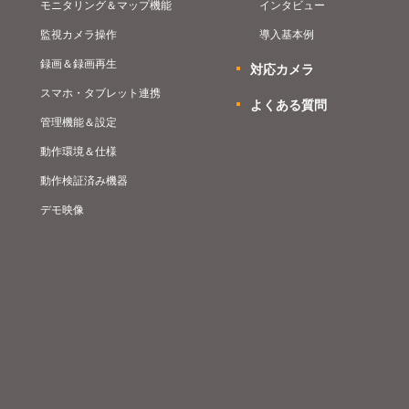
モニタリング＆マップ機能
インタビュー
監視カメラ操作
導入基本例
録画＆録画再生
対応カメラ
スマホ・タブレット連携
よくある質問
管理機能＆設定
動作環境＆仕様
動作検証済み機器
デモ映像