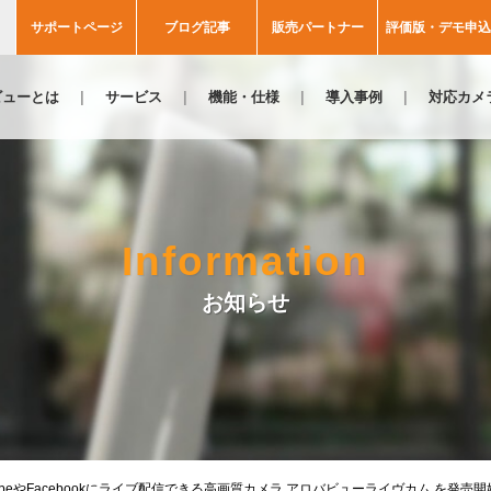
サポートページ
ブログ記事
販売パートナー
評価版・デモ申込
ビューとは
サービス
機能・仕様
導入事例
対応カメ
Information
お知らせ
TubeやFacebookにライブ配信できる高画質カメラ アロバビューライヴカム を発売開