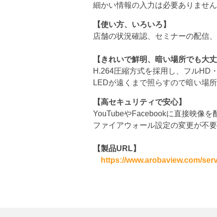
細かい情報の入力は必要ありません
【
使い方、いろいろ
】
店舗の状況確認、セミナーの配信、
【
きれいで鮮明
、
暗い場所でも
大丈
H.264圧縮方式を採用し、フルHD
LEDが遠くまで照らすので暗い場
【
高セキュリティで安心
】
YouTubeやFacebookに直
ファイアウォール設定の変更が不要
【
製品URL
】
https://www.arobaview.com/serv