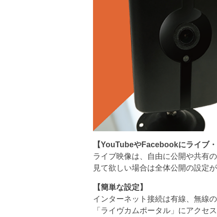
【
YouTubeやFacebook
に
ライブ
・
ライブ映像は、自由に公開や共有の
見て欲しい場合は全体公開の設定が
【
簡単な設定
】
インターネット接続は有線、無線の
「ライヴカムポータル」にアクセス