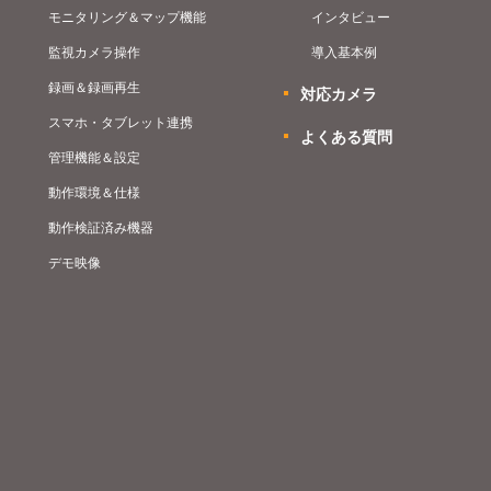
モニタリング＆マップ機能
インタビュー
監視カメラ操作
導入基本例
録画＆録画再生
対応カメラ
スマホ・タブレット連携
よくある質問
管理機能＆設定
動作環境＆仕様
動作検証済み機器
デモ映像