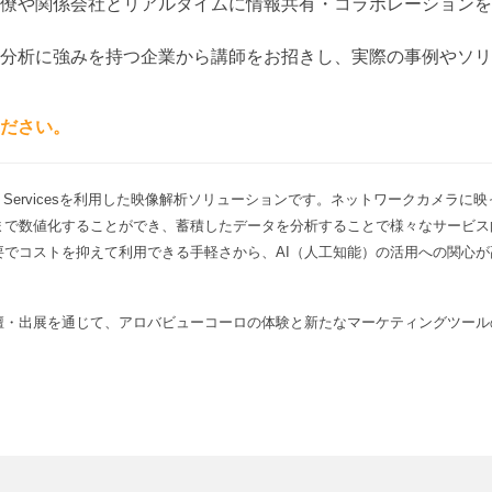
僚や関係会社とリアルタイムに情報共有・コラボレーションを
分析に強みを持つ企業から講師をお招きし、実際の事例やソリ
ださい。
gnitive Servicesを利用した映像解析ソリューションです。ネットワークカ
まで数値化することができ、蓄積したデータを分析することで様々なサービス
要でコストを抑えて利用できる手軽さから、AI（人工知能）の活用への関心
。
壇・出展を通じて、アロバビューコーロの体験と新たなマーケティングツール