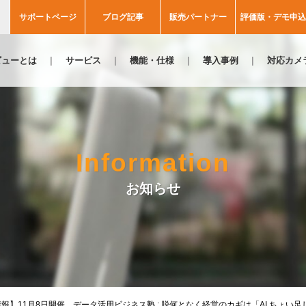
サポートページ
ブログ記事
販売パートナー
評価版・デモ申込
ビューとは
サービス
機能・仕様
導入事例
対応カメ
Information
お知らせ
情報】11月8日開催 データ活用ビジネス塾 : 脱何となく経営のカギは「AI ちょい