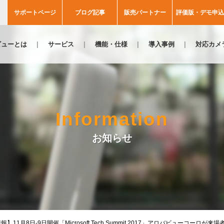
サポートページ
ブログ記事
販売パートナー
評価版・デモ申込
ビューとは
サービス
機能・仕様
導入事例
対応カメ
Information
お知らせ
報】11月8日-9日開催「Microsoft Tech Summit 2017」アロバビューコーロ