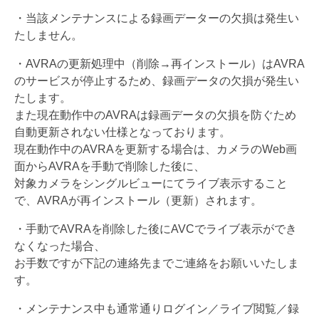
・
当該メンテナンスによる録画データーの欠損は発生い
たしません。
・AVRAの更新処理中（削除→再インストール）
はAVRA
のサービスが停止するため、
録画データの欠損が発生い
たします。
また現在動作中のAVRAは録画データの欠損を防ぐため
自動更新
されない仕様となっております。
現在動作中のAVRAを更新する場合は、
カメラのWeb画
面からAVRAを手動で削除した後に、
対象カメラをシングルビューにてライブ表示すること
で、
AVRAが再インストール（更新）されます。
・
手動でAVRAを削除した後にAVCでライブ表示ができ
なくなっ
た場合、
お手数ですが下記の連絡先までご連絡をお願いいたしま
す。
・メンテナンス中も通常通りログイン／ライブ閲覧／
録