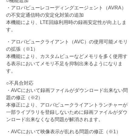
○機能追加
・アロバビューレコーディングエージェント（AVRA）
の不安定通信時の安定化対策の追加
本機能により、LTE回線利用時の録画安定性が向上しま
す。
・アロバビュークライアント（AVC）の使用可能メモリ
の拡張（
※1）
本機能により、
カスタムビューなどメモリを多く使用す
る表示においてメモリ不足
を抑制出来るようになりま
す。
○不具合対応
・
AVCにおいて録画ファイルがダウンロード出来ない問
題の修正（
※2）
本修正により、
アロバビュークライアントランチャーが
一部ライブラリを登録しな
いために録画ファイルがダウ
ンロード出来なくなる問題が解消され
ます。
・AVCにおいて映像表示が乱れる問題の修正（※1）