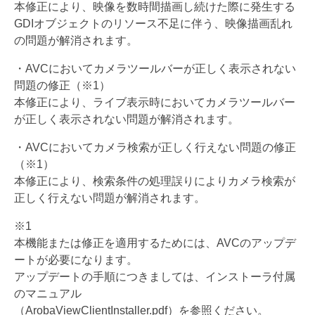
本修正により、
映像を数時間描画し続けた際に発生する
GDIオブジェクトのリソ
ース不足に伴う、映像描画乱れ
の問題が解消されます。
・
AVCにおいてカメラツールバーが正しく表示されない
問題の修正
（※1）
本修正により、
ライブ表示時においてカメラツールバー
が正しく表示されない問題
が解消されます。
・AVCにおいてカメラ検索が正しく行えない問題の修正
（※1）
本修正により、
検索条件の処理誤りによりカメラ検索が
正しく行えない問題が解消
されます。
※1
本機能または修正を適用するためには、
AVCのアップデ
ートが必要になります。
アップデートの手順につきましては、
インストーラ付属
のマニュアル
（ArobaViewClientInstaller.pdf）
を参照ください。