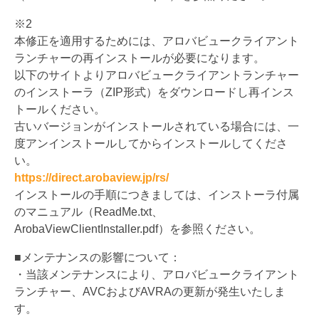
※2
本修正を適用するためには、
アロバビュークライアント
ランチャーの再インストールが必要にな
ります。
以下のサイトよりアロバビュークライアントランチャー
のインスト
ーラ（ZIP形式）をダウンロードし再インス
トールください。
古いバージョンがインストールされている場合には、
一
度アンインストールしてからインストールしてくださ
い。
https://direct.arobaview.jp/
rs/
インストールの手順につきましては、
インストーラ付属
のマニュアル（ReadMe.txt、
ArobaViewClientInstaller.pdf）
を参照ください。
■メンテナンスの影響について：
・当該メンテナンスにより、
アロバビュークライアント
ランチャー、
AVCおよびAVRAの更新が発生いたしま
す。