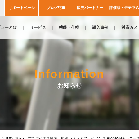
サポートページ
ブログ記事
販売パートナー
評価版・デモ申込
ビューとは
サービス
機能・仕様
導入事例
対応カメ
Information
お知らせ
TY SHOW 2026」にてバイオス社製「監視カメラアプライアンス ArobaViewレ